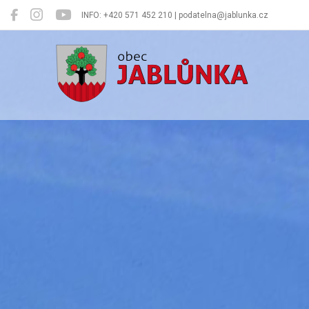
INFO: +420 571 452 210 | podatelna@jablunka.cz
Jablůnka
Oficiální 