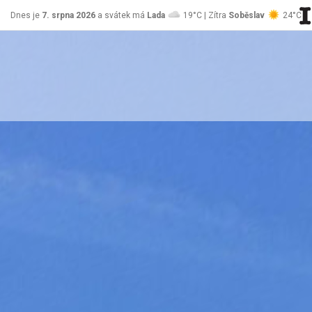
Dnes je
7. srpna 2026
a svátek má
Lada
19°C | Zítra
Soběslav
24°C
stránky Jablůnka