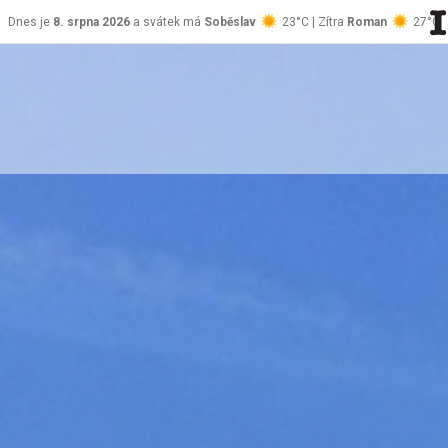
Dnes je
8. srpna 2026
a svátek má
Soběslav
23°C | Zítra
Roman
27°C
stránky Jablůnka