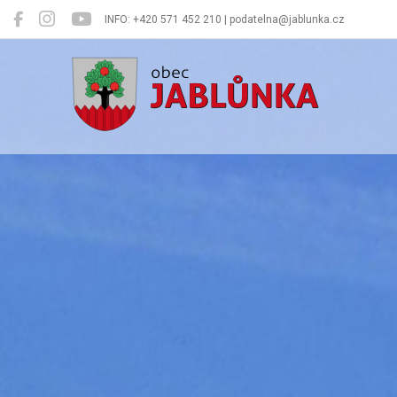
INFO: +420 571 452 210 | podatelna@jablunka.cz
Jablůnka
Oficiální 