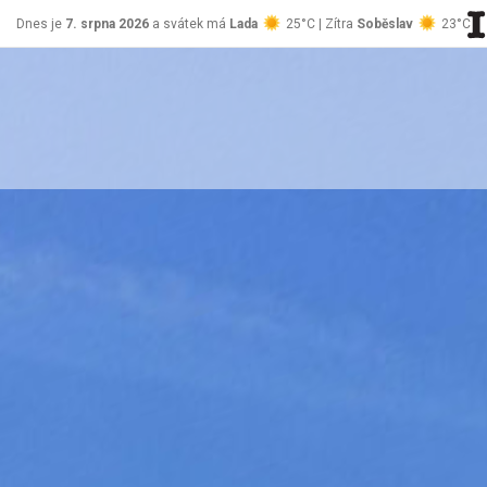
Dnes je
7. srpna 2026
a svátek má
Lada
25°C | Zítra
Soběslav
23°C
stránky Jablůnka