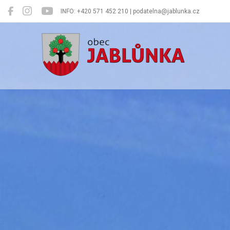
INFO: +420 571 452 210 | podatelna@jablunka.cz
Jablůnka
Oficiální 