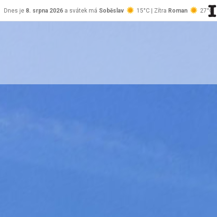
Dnes je
8. srpna 2026
a svátek má
Soběslav
15°C | Zítra
Roman
27°C
stránky Jablůnka