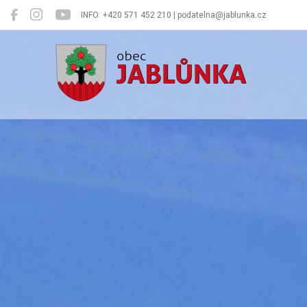
INFO: +420 571 452 210 | podatelna@jablunka.cz
Jablůnka
Oficiální 