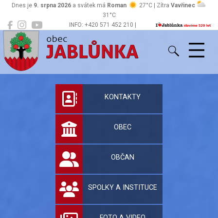
Dnes je
9. srpna 2026
a svátek má
Roman
27°C | Zítra
Vavřinec
31°C
INFO: +420 571 452 210 |
Jablůnka
podatelna@jablunka.cz
Oficiální stránky 
KONTAKTY
OBEC
OBČAN
SPOLKY A INSTITUCE
FOTO A VIDEO