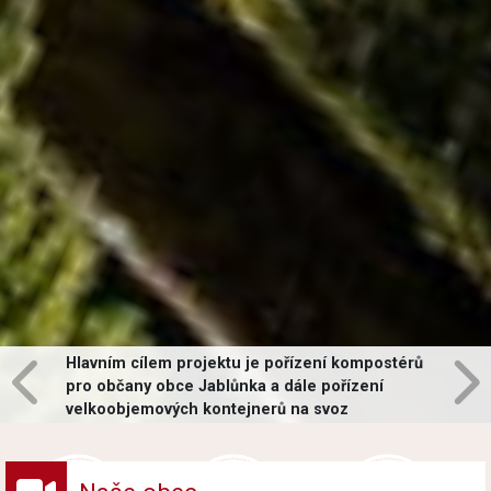
Hlavním cílem projektu je pořízení kompostérů
pro občany obce Jablůnka a dále pořízení
velkoobjemových kontejnerů na svoz
vybraných druhů odpadů v obci.