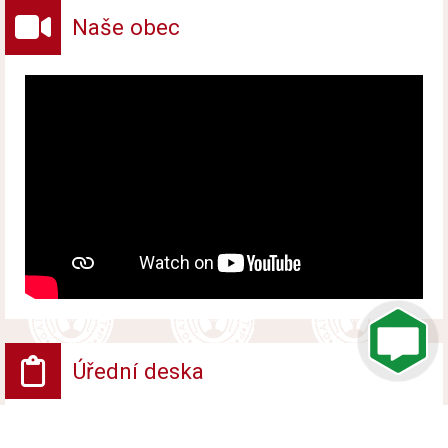
Naše obec
Úřední deska
VV - Návrh opatření obecné povahy