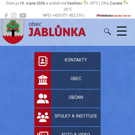
Dnes je
10. srpna 2026
a svátek má
Vavřinec
29°C | Zítra
Zuzana
26°C
INFO: +420 571 452 210 |
Jablůnka
podatelna@jablunka.cz
Oficiální stránky 
KONTAKTY
OBEC
OBČAN
SPOLKY A INSTITUCE
FOTO A VIDEO