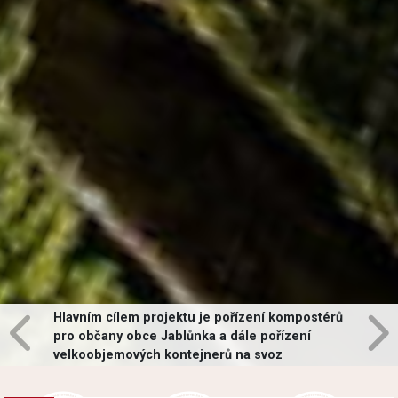
Hlavním cílem projektu je pořízení kompostérů
pro občany obce Jablůnka a dále pořízení
velkoobjemových kontejnerů na svoz
vybraných druhů odpadů v obci.