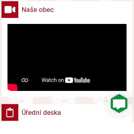
Naše obec
Úřední deska
VV - Návrh opatření obecné povahy