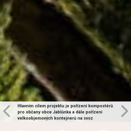
Hlavním cílem projektu je pořízení kompostérů
pro občany obce Jablůnka a dále pořízení
velkoobjemových kontejnerů na svoz
vybraných druhů odpadů v obci.