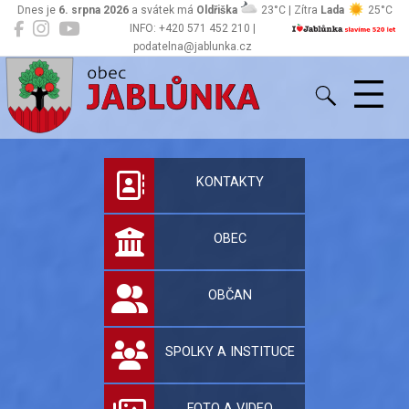
Dnes je
6. srpna 2026
a svátek má
Oldřiška
23°C | Zítra
Lada
25°C
INFO: +420 571 452 210 |
podatelna@jablunka.cz
Jablůnka
Oficiální stránky 
KONTAKTY
OBEC
OBČAN
SPOLKY A INSTITUCE
FOTO A VIDEO