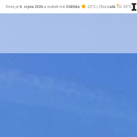
Dnes je
6. srpna 2026
a svátek má
Oldřiška
22°C | Zítra
Lada
25°C
stránky Jablůnka