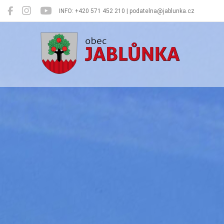
INFO: +420 571 452 210 | podatelna@jablunka.cz
Jablůnka
Oficiální 