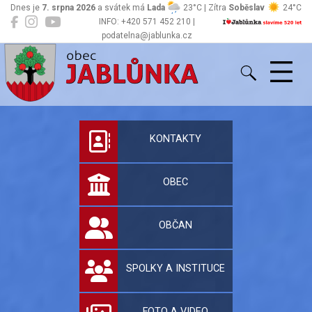
Dnes je
7. srpna 2026
a svátek má
Lada
23°C | Zítra
Soběslav
24°C
INFO: +420 571 452 210 |
podatelna@jablunka.cz
Jablůnka
Oficiální stránky 
KONTAKTY
OBEC
OBČAN
SPOLKY A INSTITUCE
FOTO A VIDEO