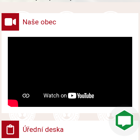
vybraných druhů odpadů v obci.
Naše obec
Úřední deska