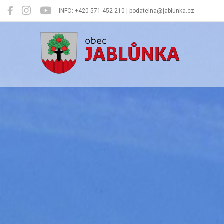
INFO: +420 571 452 210 | podatelna@jablunka.cz
Jablůnka
Oficiální 