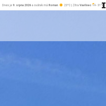
Dnes je
9. srpna 2026
a svátek má
Roman
23°C | Zítra
Vavřinec
31°C
stránky Jablůnka