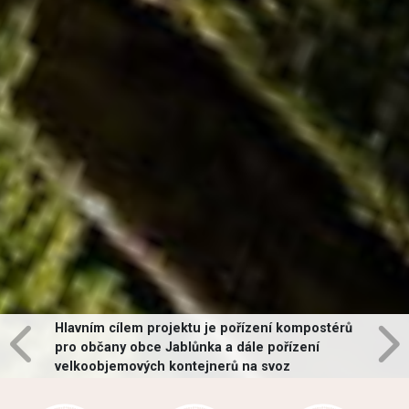
Hlavním cílem projektu je pořízení kompostérů
pro občany obce Jablůnka a dále pořízení
velkoobjemových kontejnerů na svoz
vybraných druhů odpadů v obci.