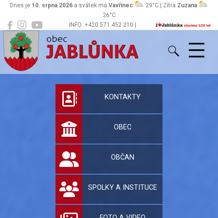
Dnes je
10. srpna 2026
a svátek má
Vavřinec
29°C | Zítra
Zuzana
26°C
INFO: +420 571 452 210 |
Jablůnka
podatelna@jablunka.cz
Oficiální stránky 
KONTAKTY
OBEC
OBČAN
SPOLKY A INSTITUCE
FOTO A VIDEO