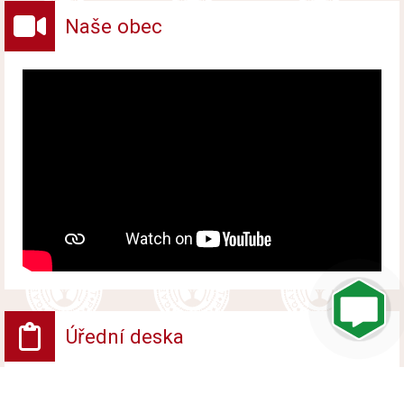
Naše obec
Úřední deska
VV - Návrh opatření obecné povahy