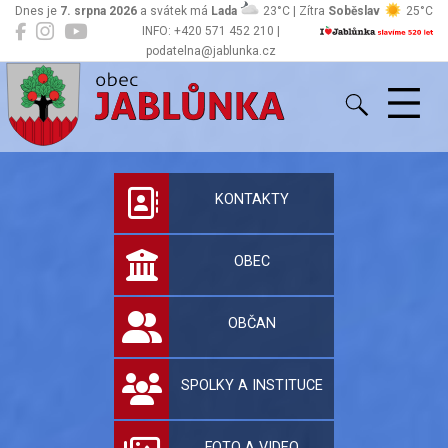
Dnes je
7. srpna 2026
a svátek má
Lada
23°C | Zítra
Soběslav
25°C
INFO: +420 571 452 210 |
podatelna@jablunka.cz
Jablůnka
Oficiální stránky 
KONTAKTY
OBEC
OBČAN
SPOLKY A INSTITUCE
FOTO A VIDEO