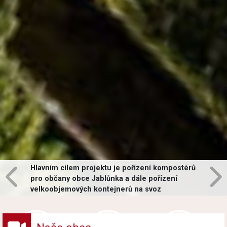
Hlavním cílem projektu je pořízení kompostérů
pro občany obce Jablůnka a dále pořízení
velkoobjemových kontejnerů na svoz
vybraných druhů odpadů v obci.