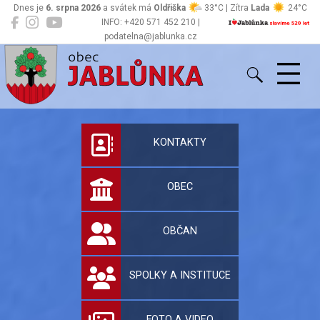
Dnes je
6. srpna 2026
a svátek má
Oldřiška
33°C | Zítra
Lada
24°C
INFO: +420 571 452 210 |
podatelna@jablunka.cz
Jablůnka
Oficiální stránky 
KONTAKTY
OBEC
OBČAN
SPOLKY A INSTITUCE
FOTO A VIDEO