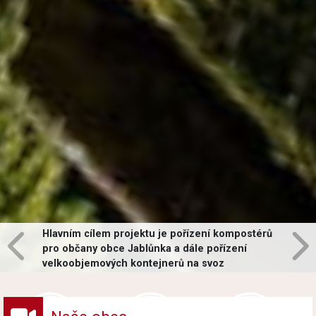
Hlavním cílem projektu je pořízení kompostérů
pro občany obce Jablůnka a dále pořízení
velkoobjemových kontejnerů na svoz
vybraných druhů odpadů v obci.