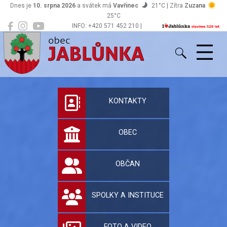
Dnes je
10. srpna 2026
a svátek má
Vavřinec
21°C | Zítra
Zuzana
25°C
INFO: +420 571 452 210 |
Jablůnka
podatelna@jablunka.cz
Oficiální stránky 
KONTAKTY
OBEC
OBČAN
SPOLKY A INSTITUCE
FOTO A VIDEO