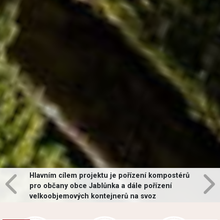
Hlavním cílem projektu je pořízení kompostérů
pro občany obce Jablůnka a dále pořízení
velkoobjemových kontejnerů na svoz
vybraných druhů odpadů v obci.