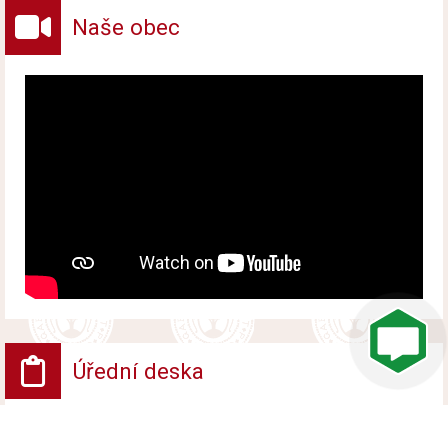
Naše obec
Úřední deska
Pozvánka na valnou hromadu honebního