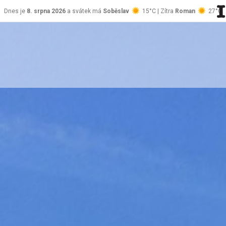
Dnes je
8. srpna 2026
a svátek má
Soběslav
15°C | Zítra
Roman
27°C
stránky Jablůnka