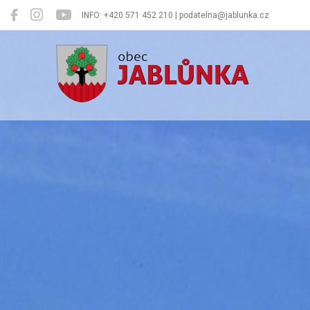
INFO: +420 571 452 210 | podatelna@jablunka.cz
Jablůnka
Oficiální 