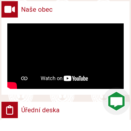
Naše obec
Úřední deska
VV - Návrh opatření obecné povahy