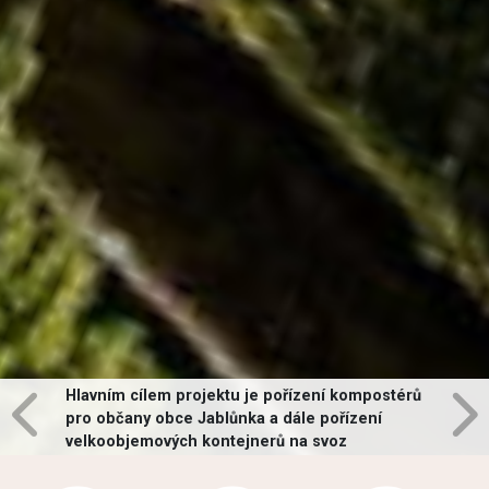
Hlavním cílem projektu je pořízení kompostérů
pro občany obce Jablůnka a dále pořízení
velkoobjemových kontejnerů na svoz
vybraných druhů odpadů v obci.