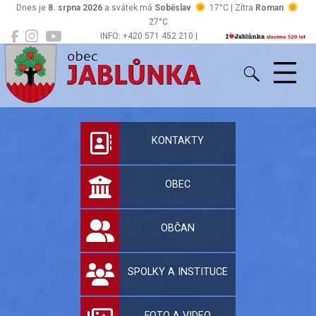
Dnes je
8. srpna 2026
a svátek má
Soběslav
17°C | Zítra
Roman
27°C
INFO: +420 571 452 210 |
Jablůnka
podatelna@jablunka.cz
Oficiální stránky 
KONTAKTY
OBEC
OBČAN
SPOLKY A INSTITUCE
FOTO A VIDEO