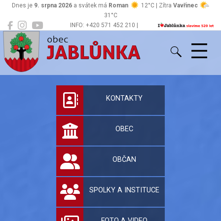
Dnes je
9. srpna 2026
a svátek má
Roman
12°C | Zítra
Vavřinec
31°C
INFO: +420 571 452 210 |
Jablůnka
podatelna@jablunka.cz
Oficiální stránky 
KONTAKTY
OBEC
OBČAN
SPOLKY A INSTITUCE
FOTO A VIDEO