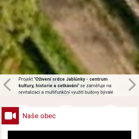
Projekt
"Oživení srdce Jablůnky - centrum
kultury, historie a setkávání"
se zaměřuje na
revitalizaci a multifunkční využití budovy bývalé
pošty v centru obce Jablůnka. Hlavní součástí
projektu bude oprava interiéru, moderní opláštění
budovy a revitalizace zahrady.
Naše obec