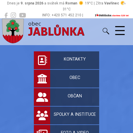
Dnes je
9. srpna 2026
a svátek má
Roman
19°C | Zítra
Vavřinec
31°C
INFO: +420 571 452 210 |
Jablůnka
podatelna@jablunka.cz
Oficiální stránky 
KONTAKTY
OBEC
OBČAN
SPOLKY A INSTITUCE
FOTO A VIDEO