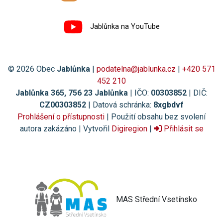
Jablůnka na YouTube
© 2026 Obec
Jablůnka
|
podatelna@jablunka.cz
|
+420 571
452 210
Jablůnka 365, 756 23 Jablůnka
| IČO:
00303852
| DIČ:
CZ00303852
| Datová schránka:
8xgbdvf
Prohlášení o přístupnosti
| Použití obsahu bez svolení
autora zakázáno | Vytvořil
Digiregion
|
Přihlásit se
MAS Střední Vsetínsko