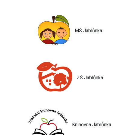
MŠ Jablůnka
ZŠ Jablůnka
Knihovna Jablůnka
Jsem umělá inteligence a