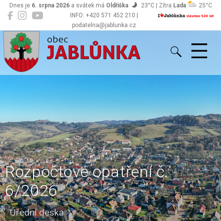
Dnes je
6. srpna 2026
a svátek má
Oldřiška
23°C | Zítra
Lada
25°C
INFO: +420 571 452 210 |
podatelna@jablunka.cz
Jablůnka
Rozpočtové opatření č.
6/2026
Úřední deska