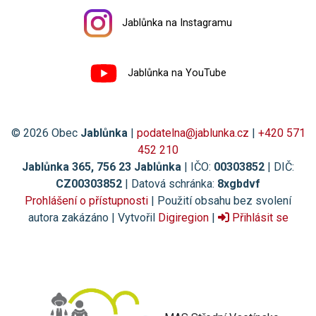
Jablůnka na Instagramu
Jablůnka na YouTube
© 2026 Obec
Jablůnka
|
podatelna@jablunka.cz
|
+420 571
452 210
Jablůnka 365, 756 23 Jablůnka
| IČO:
00303852
| DIČ:
CZ00303852
| Datová schránka:
8xgbdvf
Prohlášení o přístupnosti
| Použití obsahu bez svolení
autora zakázáno | Vytvořil
Digiregion
|
Přihlásit se