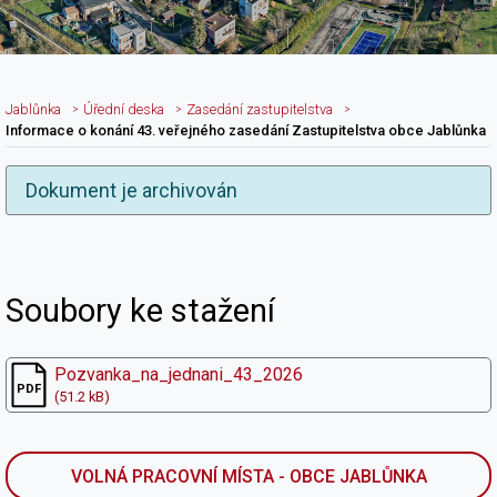
Jablůnka
Úřední deska
Zasedání zastupitelstva
Informace o konání 43. veřejného zasedání Zastupitelstva obce Jablůnka
Dokument je archivován
Nadpis článku
Soubory ke stažení
Pozvanka_na_jednani_43_2026
(51.2 kB)
VOLNÁ PRACOVNÍ MÍSTA - OBCE JABLŮNKA