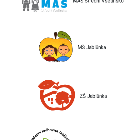
MAS Střední Vsetínsko
MŠ Jablůnka
ZŠ Jablůnka