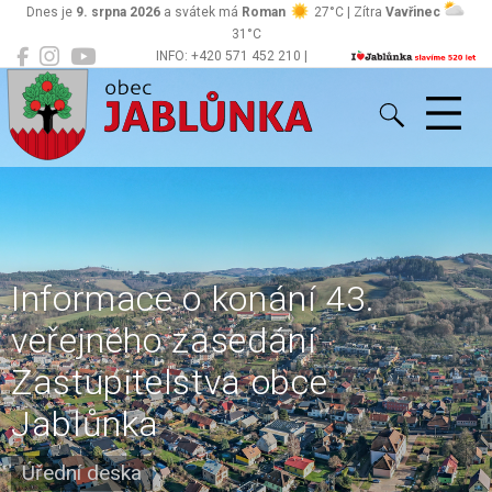
Dnes je
9. srpna 2026
a svátek má
Roman
27°C | Zítra
Vavřinec
31°C
INFO: +420 571 452 210 |
Jablůnka
podatelna@jablunka.cz
Informace o konání 43.
veřejného zasedání
Zastupitelstva obce
Jablůnka
Úřední deska