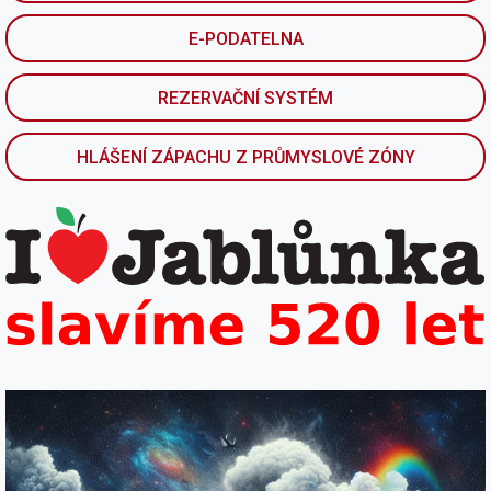
E-PODATELNA
REZERVAČNÍ SYSTÉM
HLÁŠENÍ ZÁPACHU Z PRŮMYSLOVÉ ZÓNY