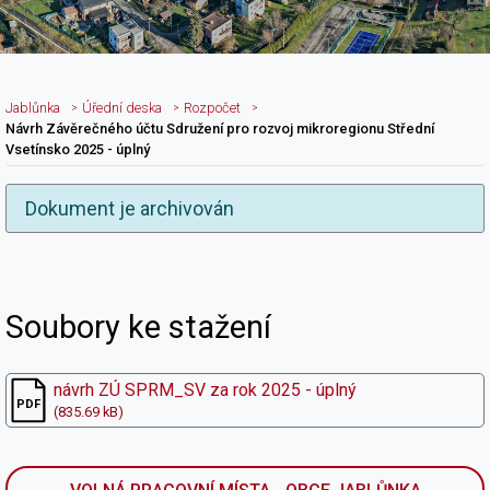
Jablůnka
Úřední deska
Rozpočet
Návrh Závěrečného účtu Sdružení pro rozvoj mikroregionu Střední
Vsetínsko 2025 - úplný
Dokument je archivován
Nadpis článku
Soubory ke stažení
návrh ZÚ SPRM_SV za rok 2025 - úplný
(835.69 kB)