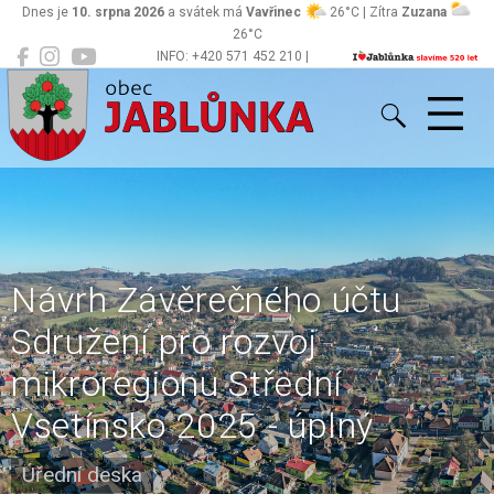
Dnes je
10. srpna 2026
a svátek má
Vavřinec
26°C | Zítra
Zuzana
26°C
INFO: +420 571 452 210 |
Jablůnka
podatelna@jablunka.cz
Návrh Závěrečného účtu
Sdružení pro rozvoj
mikroregionu Střední
Vsetínsko 2025 - úplný
Úřední deska