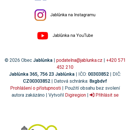
Jablůnka na Instagramu
Jablůnka na YouTube
© 2026 Obec
Jablůnka
|
podatelna@jablunka.cz
|
+420 571
452 210
Jablůnka 365, 756 23 Jablůnka
| IČO:
00303852
| DIČ:
CZ00303852
| Datová schránka:
8xgbdvf
Prohlášení o přístupnosti
| Použití obsahu bez svolení
autora zakázáno | Vytvořil
Digiregion
|
Přihlásit se