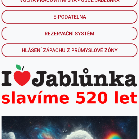
VOLNÁ PRACOVNÍ MÍSTA - OBCE JABLŮNKA
E-PODATELNA
REZERVAČNÍ SYSTÉM
HLÁŠENÍ ZÁPACHU Z PRŮMYSLOVÉ ZÓNY