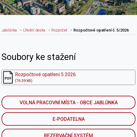
Jablůnka
Úřední deska
Rozpočet
Rozpočtové opatření č. 5/2026
Nadpis článku
Soubory ke stažení
Rozpočtové opatření 5 2026
(76.39 kB)
VOLNÁ PRACOVNÍ MÍSTA - OBCE JABLŮNKA
E-PODATELNA
REZERVAČNÍ SYSTÉM