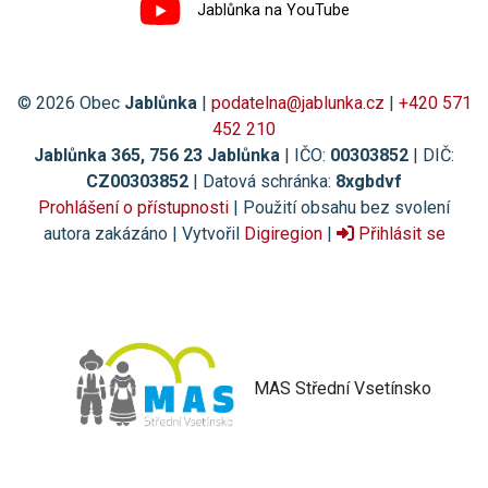
Jablůnka na YouTube
© 2026 Obec
Jablůnka
|
podatelna@jablunka.cz
|
+420 571
452 210
Jablůnka 365, 756 23 Jablůnka
| IČO:
00303852
| DIČ:
CZ00303852
| Datová schránka:
8xgbdvf
Prohlášení o přístupnosti
| Použití obsahu bez svolení
autora zakázáno | Vytvořil
Digiregion
|
Přihlásit se
MAS Střední Vsetínsko