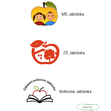
MŠ Jablůnka
ZŠ Jablůnka
Knihovna Jablůnka
Jsem umělá inteligence a
tenhle web znám
nazpaměť.