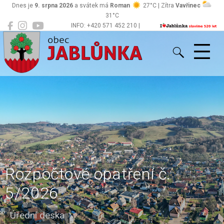
Dnes je
9. srpna 2026
a svátek má
Roman
27°C | Zítra
Vavřinec
31°C
INFO: +420 571 452 210 |
Jablůnka
podatelna@jablunka.cz
Rozpočtové opatření č.
5/2026
Úřední deska