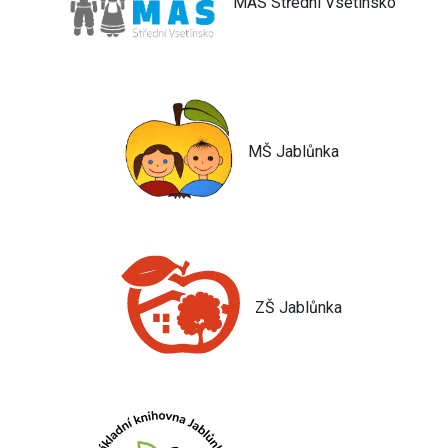
MAS Střední Vsetínsko
MŠ Jablůnka
ZŠ Jablůnka