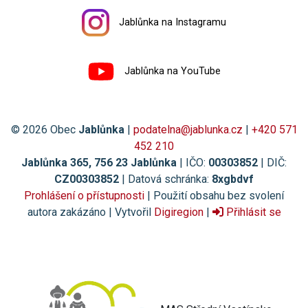
Jablůnka na Instagramu
Jablůnka na YouTube
© 2026 Obec
Jablůnka
|
podatelna@jablunka.cz
|
+420 571
452 210
Jablůnka 365, 756 23 Jablůnka
| IČO:
00303852
| DIČ:
CZ00303852
| Datová schránka:
8xgbdvf
Prohlášení o přístupnosti
| Použití obsahu bez svolení
autora zakázáno | Vytvořil
Digiregion
|
Přihlásit se