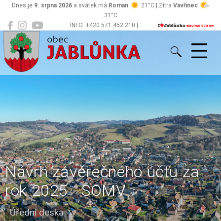
Dnes je
9. srpna 2026
a svátek má
Roman
21°C | Zítra
Vavřinec
31°C
INFO: +420 571 452 210 |
Jablůnka
podatelna@jablunka.cz
Návrh závěrečného účtu za
rok 2025 - SOMV
Úřední deska