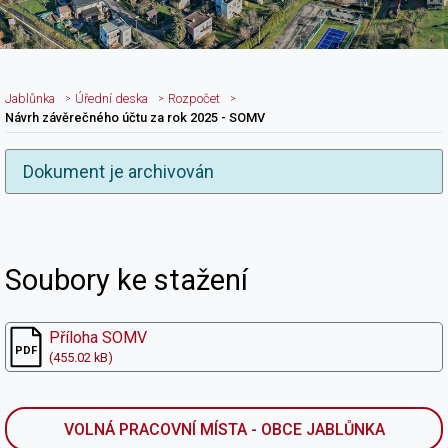
Jablůnka
Úřední deska
Rozpočet
Návrh závěrečného účtu za rok 2025 - SOMV
Dokument je archivován
Nadpis článku
Soubory ke stažení
Příloha SOMV
(455.02 kB)
VOLNÁ PRACOVNÍ MÍSTA - OBCE JABLŮNKA