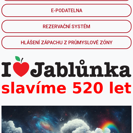
E-PODATELNA
REZERVAČNÍ SYSTÉM
HLÁŠENÍ ZÁPACHU Z PRŮMYSLOVÉ ZÓNY