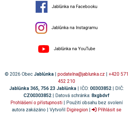
Jablůnka na Facebooku
Jablůnka na Instagramu
Jablůnka na YouTube
© 2026 Obec
Jablůnka
|
podatelna@jablunka.cz
|
+420 571
452 210
Jablůnka 365, 756 23 Jablůnka
| IČO:
00303852
| DIČ:
CZ00303852
| Datová schránka:
8xgbdvf
Prohlášení o přístupnosti
| Použití obsahu bez svolení
autora zakázáno | Vytvořil
Digiregion
|
Přihlásit se