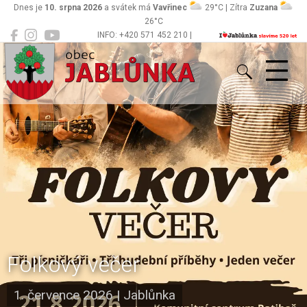
Dnes je
10. srpna 2026
a svátek má
Vavřinec
29°C | Zítra
Zuzana
26°C
INFO: +420 571 452 210 |
Jablůnka
podatelna@jablunka.cz
Folkový večer
1. července 2026
|
Jablůnka