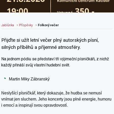
Jablůnka
Příspěvky
Folkový večer
Přijďte si užít letní večer plný autorských písní,
Nadpis článku
silných příběhů a příjemné atmosféry.
Na jednom pódiu se představí tři výjimeční písničkáři, z nichž
každý přináší svůj vlastní hudební svět.
Martin Miky Zábranský
Neslyšící písničkář, který dokazuje, že hudba se nemusí
vnímat jen sluchem. Jeho koncerty jsou plné energie, humoru
i emocí a inspirují svou opravdovostí.