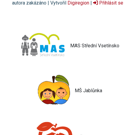
autora zakázáno | Vytvořil
Digiregion
|
Přihlásit se
MAS Střední Vsetínsko
MŠ Jablůnka