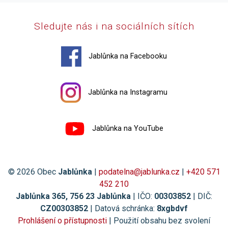
Sledujte nás i na sociálních sítích
Jablůnka na Facebooku
Jablůnka na Instagramu
Jablůnka na YouTube
© 2026 Obec
Jablůnka
|
podatelna@jablunka.cz
|
+420 571
452 210
Jablůnka 365, 756 23 Jablůnka
| IČO:
00303852
| DIČ:
CZ00303852
| Datová schránka:
8xgbdvf
Prohlášení o přístupnosti
| Použití obsahu bez svolení