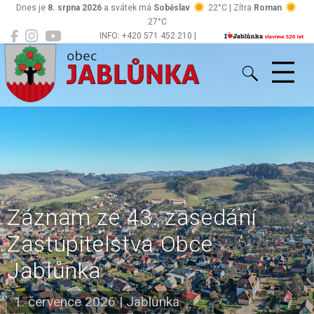
Dnes je
8. srpna 2026
a svátek má
Soběslav
22°C | Zítra
Roman
27°C
INFO: +420 571 452 210 |
Jablůnka
podatelna@jablunka.cz
Záznam ze 43. zasedání
Zastupitelstva Obce
Jablůnka
1. července 2026
|
Jablůnka