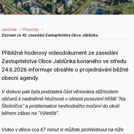
Jablůnka
Příspěvky
Záznam ze 43. zasedání Zastupitelstva Obce Jablůnka
Přibližně hodinový videodokument ze zasedání
Nadpis článku
Zastupitelstva Obce Jablůnka konaného ve středu
24.6.2026 informuje obsáhle o projednávání běžné
obecní agendy.
V diskusi pak byla podstatná část věnována stížnostem
občanů k nadměrné hlučnosti v oblasti posezení hřiště "Na
Školníčce" a problematice nevhodného močení do okolí
během zábav na "Výletišti".
Video v délce cca 67 minut si můžete prohlédnout na níže