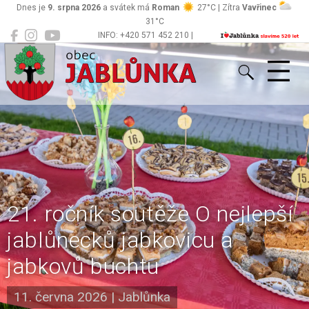
Dnes je
9. srpna 2026
a svátek má
Roman
27°C | Zítra
Vavřinec
31°C
INFO: +420 571 452 210 |
Jablůnka
podatelna@jablunka.cz
21. ročník soutěže O nejlepší
jablůnecků jabkovicu a
jabkovů buchtu
11. června 2026
|
Jablůnka