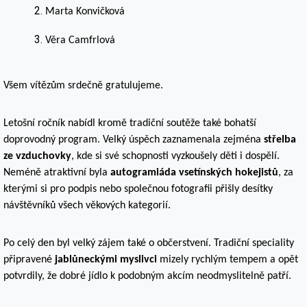
Marta Konvičková
Věra Camfrlová
Všem vítězům srdečně gratulujeme.
Letošní ročník nabídl kromě tradiční soutěže také bohatší
doprovodný program. Velký úspěch zaznamenala zejména
střelba
ze vzduchovky
, kde si své schopnosti vyzkoušely děti i dospělí.
Neméně atraktivní byla
autogramiáda vsetínských hokejistů
, za
kterými si pro podpis nebo společnou fotografii přišly desítky
návštěvníků všech věkových kategorií.
Po celý den byl velký zájem také o občerstvení. Tradiční speciality
připravené
jablůneckými myslivci
mizely rychlým tempem a opět
potvrdily, že dobré jídlo k podobným akcím neodmyslitelně patří.