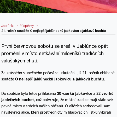
Jablůnka
Příspěvky
21. ročník soutěže O nejlepší jablůnecků jabkovicu a jabkovů buchtu
První červnovou sobotu se areál v Jablůnce opět
Nadpis článku
proměnil v místo setkávání milovníků tradičních
valašských chutí.
Za krásného slunečného počasí se uskutečnil již 21. ročník oblíbené
soutěže
O nejlepší jablůnecků jabkovicu a jabkovů buchtu
.
Do soutěže bylo letos přihlášeno
30 vzorků jabkovice
a
22 vzorků
jablečných buchet
, což potvrzuje, že místní tradice mají stále své
pevné místo v srdcích našich občanů. O vítězích rozhodovali sami
návštěvníci akce, kteří prostřednictvím hlasovacích lístků vybírali