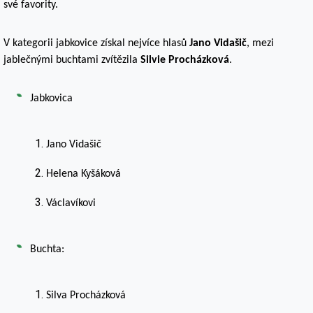
své favority.
V kategorii jabkovice získal nejvíce hlasů
Jano Vidašič
, mezi
jablečnými buchtami zvítězila
Silvie Procházková
.
Jabkovica
Jano Vidašič
Helena Kyšáková
Václavíkovi
Buchta:
Silva Procházková