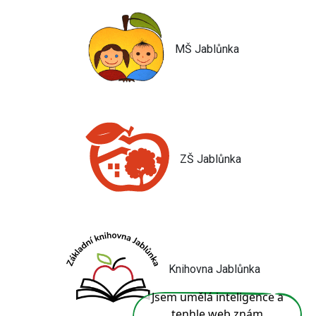
MŠ Jablůnka
ZŠ Jablůnka
Knihovna Jablůnka
Jsem umělá inteligence a
tenhle web znám