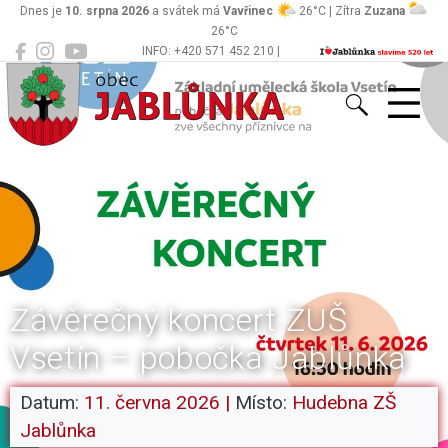
Dnes je
10. srpna 2026
a svátek má
Vavřinec
26°C | Zítra
Zuzana
26°C
INFO: +420 571 452 210 |
Jablůnka
podatelna@jablunka.cz
Závěrečný koncert ZUŠ
Vsetín – pobočka Jablůnka
Datum:
11. června 2026
|
Místo:
Hudebna ZŠ
Jablůnka