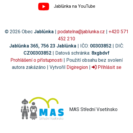
Jablůnka na YouTube
© 2026 Obec
Jablůnka
|
podatelna@jablunka.cz
|
+420 571
452 210
Jablůnka 365, 756 23 Jablůnka
| IČO:
00303852
| DIČ:
CZ00303852
| Datová schránka:
8xgbdvf
Prohlášení o přístupnosti
| Použití obsahu bez svolení
autora zakázáno | Vytvořil
Digiregion
|
Přihlásit se
MAS Střední Vsetínsko