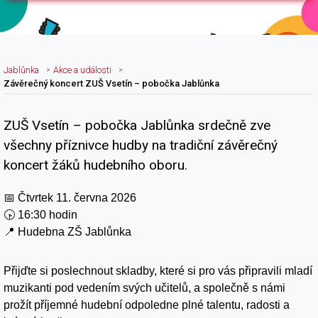
Jablůnka
Akce a události
Závěrečný koncert ZUŠ Vsetín – pobočka Jablůnka
ZUŠ Vsetín – pobočka Jablůnka srdečně zve
Nadpis článku
všechny příznivce hudby na tradiční závěrečný
koncert žáků hudebního oboru.
📅
Čtvrtek 11. června 2026
🕟
16:30 hodin
📍
Hudebna ZŠ Jablůnka
Přijďte si poslechnout skladby, které si pro vás připravili mladí
muzikanti pod vedením svých učitelů, a společně s námi
prožít příjemné hudební odpoledne plné talentu, radosti a