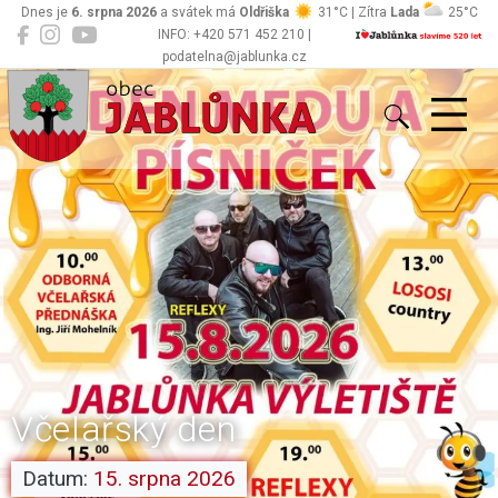
Dnes je
6. srpna 2026
a svátek má
Oldřiška
31°C | Zítra
Lada
25°C
INFO: +420 571 452 210 |
podatelna@jablunka.cz
Jablůnka
Včelařský den
Datum:
15. srpna 2026