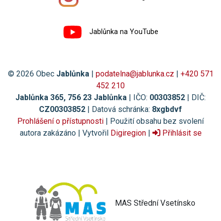
Jablůnka na YouTube
© 2026 Obec
Jablůnka
|
podatelna@jablunka.cz
|
+420 571
452 210
Jablůnka 365, 756 23 Jablůnka
| IČO:
00303852
| DIČ:
CZ00303852
| Datová schránka:
8xgbdvf
Prohlášení o přístupnosti
| Použití obsahu bez svolení
autora zakázáno | Vytvořil
Digiregion
|
Přihlásit se
MAS Střední Vsetínsko