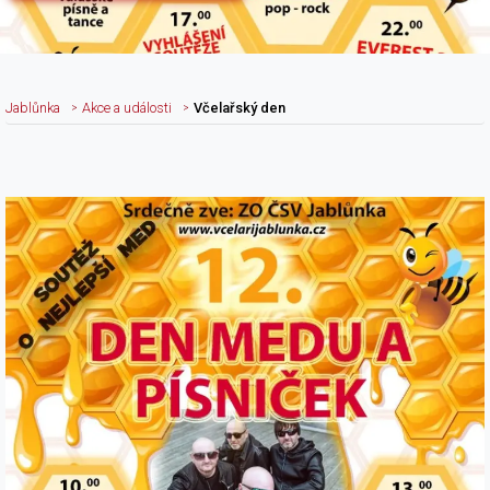
Jablůnka
Akce a události
Včelařský den
Nadpis článku