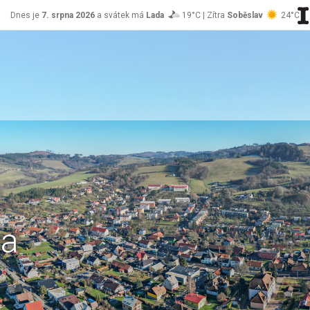
Dnes je
7. srpna 2026
a svátek má
Lada
19°C | Zítra
Soběslav
24°C
va