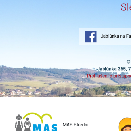
Sl
Jablůnka na F
©
Jablůnka 365, 
Prohlášení o přístupn
MAS Střední