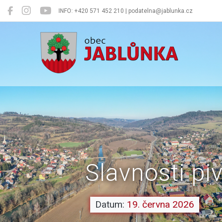
INFO: +420 571 452 210 | podatelna@jablunka.cz
Jablůnka
Slavnosti pi
Datum:
19. června 2026