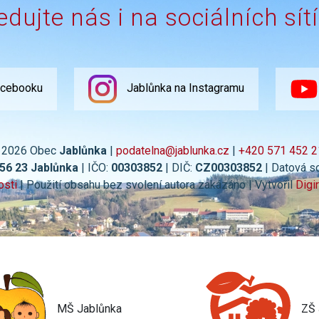
edujte nás i na sociálních sít
acebooku
Jablůnka na Instagramu
 2026 Obec
Jablůnka
|
podatelna@jablunka.cz
|
+420 571 452 2
756 23 Jablůnka
| IČO:
00303852
| DIČ:
CZ00303852
| Datová s
osti
| Použití obsahu bez svolení autora zakázáno | Vytvořil
Digi
MŠ Jablůnka
ZŠ 