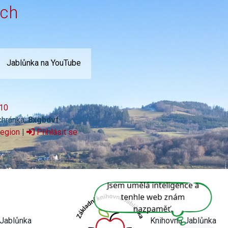
ích
Jablůnka na YouTube
10
chránka:
8xgbdvf
region
|
Přihlásit se
Jsem umělá inteligence a
tenhle web znám
nazpaměť.
Knihovna Jablůnka
Jablůnka