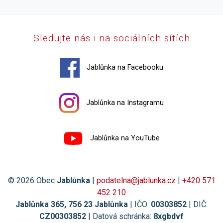
Sledujte nás i na sociálních sítích
Jablůnka na Facebooku
Jablůnka na Instagramu
Jablůnka na YouTube
© 2026 Obec
Jablůnka
|
podatelna@jablunka.cz
|
+420 571
452 210
Jablůnka 365, 756 23 Jablůnka
| IČO:
00303852
| DIČ:
CZ00303852
| Datová schránka:
8xgbdvf