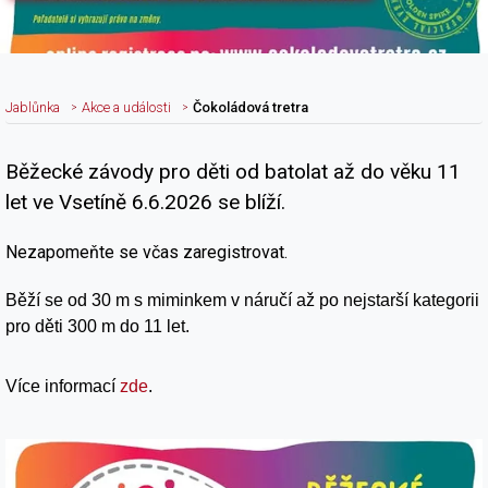
Jablůnka
Akce a události
Čokoládová tretra
Běžecké závody pro děti od batolat až do věku 11
Nadpis článku
let ve Vsetíně 6.6.2026 se blíží.
Nezapomeňte se včas zaregistrovat.
Běží se od 30 m s miminkem v náručí až po nejstarší kategorii
pro děti 300 m do 11 let.
Více informací
zde
.