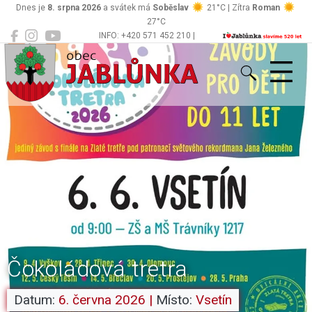
Dnes je
8. srpna 2026
a svátek má
Soběslav
21°C | Zítra
Roman
27°C
INFO: +420 571 452 210 |
Jablůnka
podatelna@jablunka.cz
Čokoládová tretra
Datum:
6. června 2026
|
Místo:
Vsetín