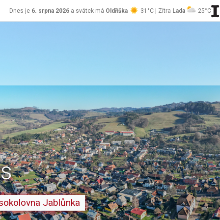
Dnes je
6. srpna 2026
a svátek má
Oldřiška
31°C | Zítra
Lada
25°C
es
sokolovna Jablůnka