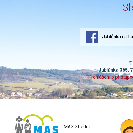
Sl
Jablůnka na F
©
Jablůnka 365, 
Prohlášení o přístupn
MAS Střední