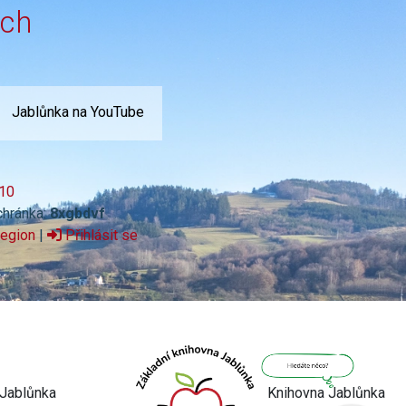
ích
Jablůnka na YouTube
10
chránka:
8xgbdvf
region
|
Přihlásit se
Jsem umělá inteligence a
tenhle web znám
nazpaměť.
Knihovna Jablůnka
Jablůnka