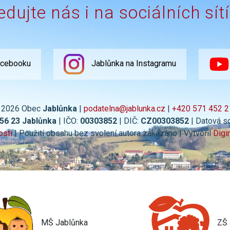
edujte nás i na sociálních sít
acebooku
Jablůnka na Instagramu
 2026 Obec
Jablůnka
|
podatelna@jablunka.cz
|
+420 571 452 2
756 23 Jablůnka
| IČO:
00303852
| DIČ:
CZ00303852
| Datová s
osti
| Použití obsahu bez svolení autora zakázáno | Vytvořil
Digi
MŠ Jablůnka
ZŠ 