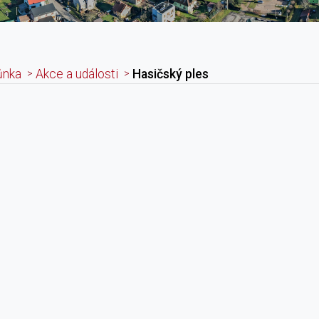
ůnka
Akce a události
Hasičský ples
adpis článku