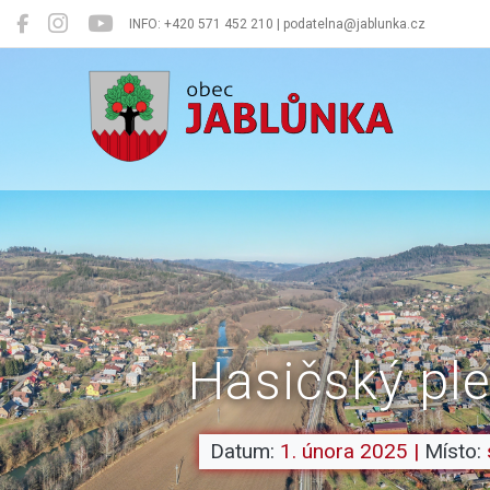
INFO: +420 571 452 210 | podatelna@jablunka.cz
Jablůnka
Hasičský pl
Datum:
1. února 2025
|
Místo: