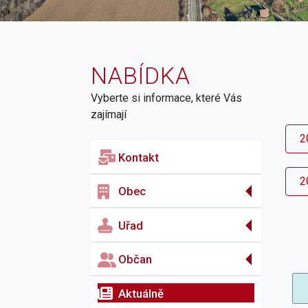
NABÍDKA
Vyberte si informace, které Vás
zajímají
2
Kontakt
2
Obec
Uřad
Občan
Aktuálně