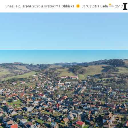
Dnes je
6. srpna 2026
a svátek má
Oldřiška
31°C | Zítra
Lada
25°C