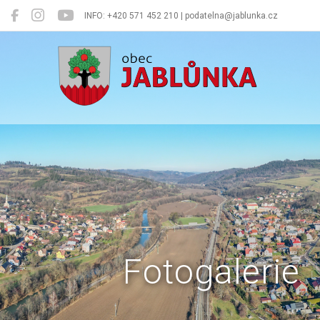
INFO: +420 571 452 210 | podatelna@jablunka.cz
Jablůnka
Fotogalerie