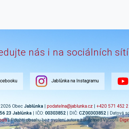
edujte nás i na sociálních sít
acebooku
Jablůnka na Instagramu
 2026 Obec
Jablůnka
|
podatelna@jablunka.cz
|
+420 571 452 2
756 23 Jablůnka
| IČO:
00303852
| DIČ:
CZ00303852
| Datová s
osti
| Použití obsahu bez svolení autora zakázáno | Vytvořil
Digi