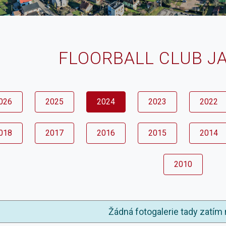
FLOORBALL CLUB J
026
2025
2024
2023
2022
018
2017
2016
2015
2014
2010
Žádná fotogalerie tady zatím 