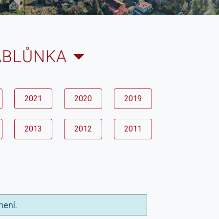
ABLŮNKA
2021
2020
2019
2013
2012
2011
není.