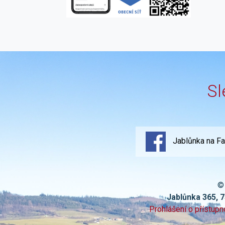
Sl
Jablůnka na F
©
Jablůnka 365, 
Prohlášení o přístupn