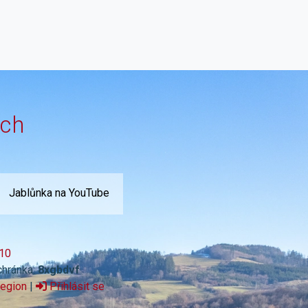
ích
Jablůnka na YouTube
10
chránka:
8xgbdvf
region
|
Přihlásit se