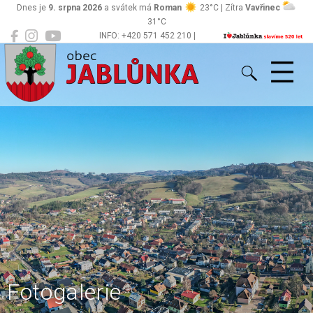
Dnes je
9. srpna 2026
a svátek má
Roman
23°C | Zítra
Vavřinec
31°C
INFO: +420 571 452 210 |
Jablůnka
podatelna@jablunka.cz
Fotogalerie