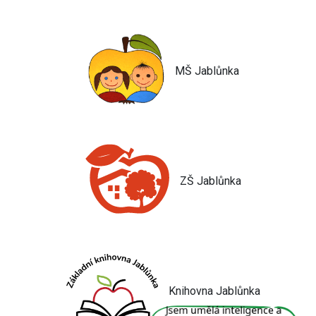
MŠ Jablůnka
ZŠ Jablůnka
Knihovna Jablůnka
Jsem umělá inteligence a