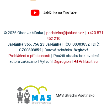
Jablůnka na YouTube
© 2026 Obec
Jablůnka
|
podatelna@jablunka.cz
|
+420 571
452 210
Jablůnka 365, 756 23 Jablůnka
| IČO:
00303852
| DIČ:
CZ00303852
| Datová schránka:
8xgbdvf
Prohlášení o přístupnosti
| Použití obsahu bez svolení
autora zakázáno | Vytvořil
Digiregion
|
Přihlásit se
MAS Střední Vsetínsko