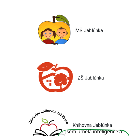
MŠ Jablůnka
ZŠ Jablůnka
Knihovna Jablůnka
Jsem umělá inteligence a