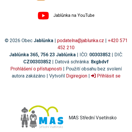
Jablůnka na YouTube
© 2026 Obec
Jablůnka
|
podatelna@jablunka.cz
|
+420 571
452 210
Jablůnka 365, 756 23 Jablůnka
| IČO:
00303852
| DIČ:
CZ00303852
| Datová schránka:
8xgbdvf
Prohlášení o přístupnosti
| Použití obsahu bez svolení
autora zakázáno | Vytvořil
Digiregion
|
Přihlásit se
MAS Střední Vsetínsko