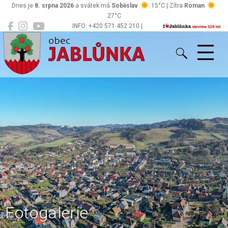
Dnes je
8. srpna 2026
a svátek má
Soběslav
15°C | Zítra
Roman
27°C
INFO: +420 571 452 210 |
Jablůnka
podatelna@jablunka.cz
Fotogalerie