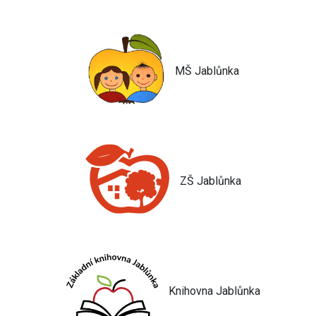
MŠ Jablůnka
ZŠ Jablůnka
Knihovna Jablůnka
Jsem umělá inteligence a