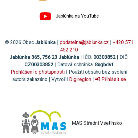
Jablůnka na YouTube
© 2026 Obec
Jablůnka
|
podatelna@jablunka.cz
|
+420 571
452 210
Jablůnka 365, 756 23 Jablůnka
| IČO:
00303852
| DIČ:
CZ00303852
| Datová schránka:
8xgbdvf
Prohlášení o přístupnosti
| Použití obsahu bez svolení
autora zakázáno | Vytvořil
Digiregion
|
Přihlásit se
MAS Střední Vsetínsko