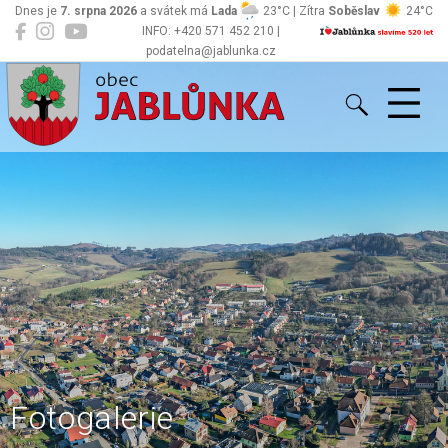
Dnes je
7. srpna 2026
a svátek má
Lada
23°C | Zítra
Soběslav
24°C
INFO: +420 571 452 210 |
podatelna@jablunka.cz
Jablůnka
Fotogalerie