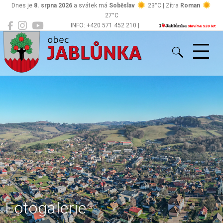
Dnes je
8. srpna 2026
a svátek má
Soběslav
23°C | Zítra
Roman
27°C
INFO: +420 571 452 210 |
Jablůnka
podatelna@jablunka.cz
Fotogalerie