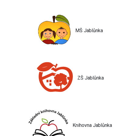
MŠ Jablůnka
ZŠ Jablůnka
Knihovna Jablůnka
Jsem umělá inteligence a