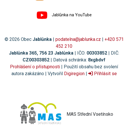
Jablůnka na YouTube
© 2026 Obec
Jablůnka
|
podatelna@jablunka.cz
|
+420 571
452 210
Jablůnka 365, 756 23 Jablůnka
| IČO:
00303852
| DIČ:
CZ00303852
| Datová schránka:
8xgbdvf
Prohlášení o přístupnosti
| Použití obsahu bez svolení
autora zakázáno | Vytvořil
Digiregion
|
Přihlásit se
MAS Střední Vsetínsko