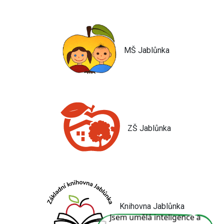
MŠ Jablůnka
ZŠ Jablůnka
Knihovna Jablůnka
Jsem umělá inteligence a