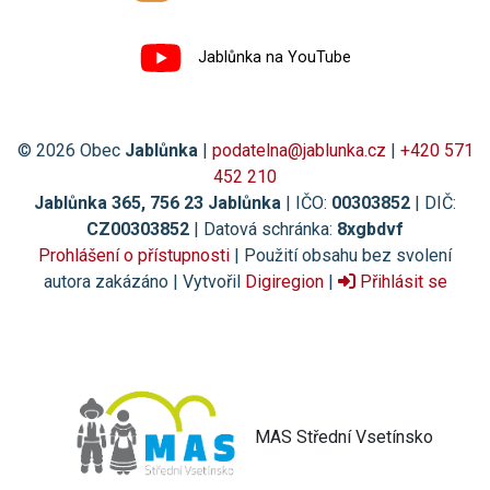
Jablůnka na YouTube
© 2026 Obec
Jablůnka
|
podatelna@jablunka.cz
|
+420 571
452 210
Jablůnka 365, 756 23 Jablůnka
| IČO:
00303852
| DIČ:
CZ00303852
| Datová schránka:
8xgbdvf
Prohlášení o přístupnosti
| Použití obsahu bez svolení
autora zakázáno | Vytvořil
Digiregion
|
Přihlásit se
MAS Střední Vsetínsko