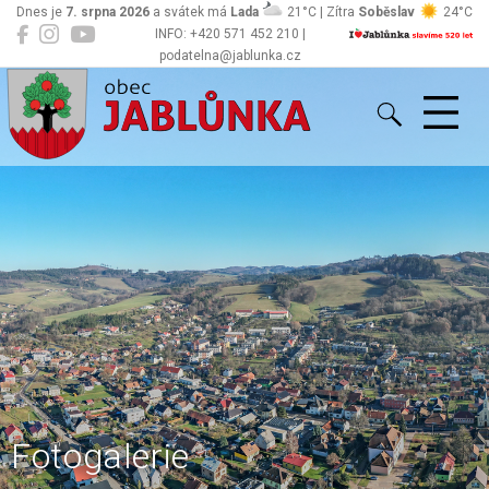
Dnes je
7. srpna 2026
a svátek má
Lada
21°C | Zítra
Soběslav
24°C
INFO: +420 571 452 210 |
podatelna@jablunka.cz
Jablůnka
Fotogalerie