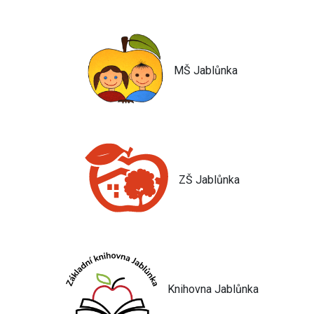
MŠ Jablůnka
ZŠ Jablůnka
Knihovna Jablůnka
Jsem umělá inteligence a