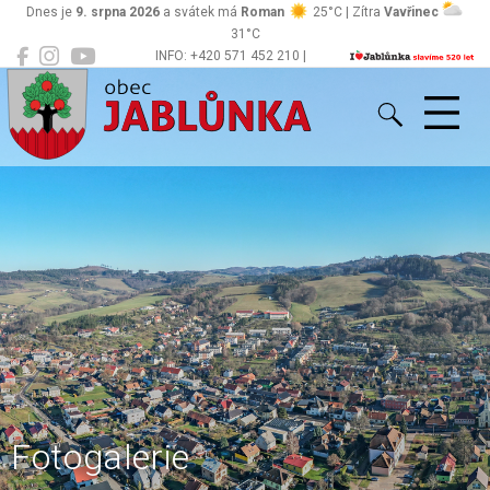
Dnes je
9. srpna 2026
a svátek má
Roman
25°C | Zítra
Vavřinec
31°C
INFO: +420 571 452 210 |
Jablůnka
podatelna@jablunka.cz
Fotogalerie