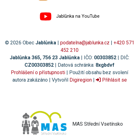
Jablůnka na YouTube
© 2026 Obec
Jablůnka
|
podatelna@jablunka.cz
|
+420 571
452 210
Jablůnka 365, 756 23 Jablůnka
| IČO:
00303852
| DIČ:
CZ00303852
| Datová schránka:
8xgbdvf
Prohlášení o přístupnosti
| Použití obsahu bez svolení
autora zakázáno | Vytvořil
Digiregion
|
Přihlásit se
MAS Střední Vsetínsko