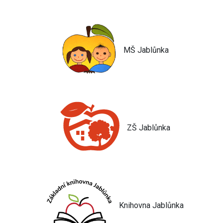
MŠ Jablůnka
ZŠ Jablůnka
Knihovna Jablůnka
Jsem umělá inteligence a