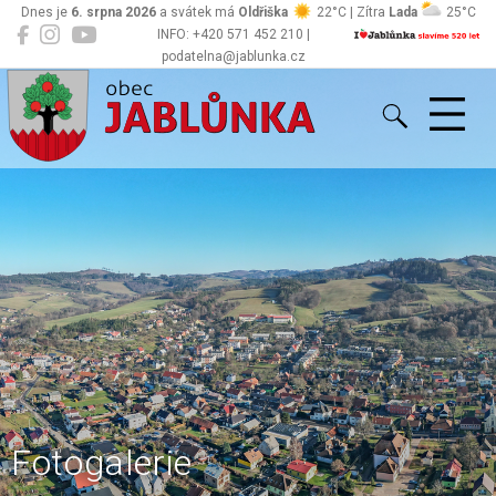
Dnes je
6. srpna 2026
a svátek má
Oldřiška
22°C | Zítra
Lada
25°C
INFO: +420 571 452 210 |
podatelna@jablunka.cz
Jablůnka
Fotogalerie