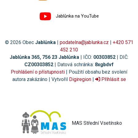
Jablůnka na YouTube
© 2026 Obec
Jablůnka
|
podatelna@jablunka.cz
|
+420 571
452 210
Jablůnka 365, 756 23 Jablůnka
| IČO:
00303852
| DIČ:
CZ00303852
| Datová schránka:
8xgbdvf
Prohlášení o přístupnosti
| Použití obsahu bez svolení
autora zakázáno | Vytvořil
Digiregion
|
Přihlásit se
MAS Střední Vsetínsko