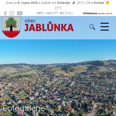
Dnes je
8. srpna 2026
a svátek má
Soběslav
20°C | Zítra
Roman
27°C
INFO: +420 571 452 210 |
Jablůnka
podatelna@jablunka.cz
Fotogalerie