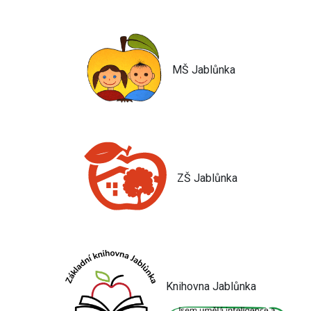
MŠ Jablůnka
ZŠ Jablůnka
Knihovna Jablůnka
Jsem umělá inteligence a