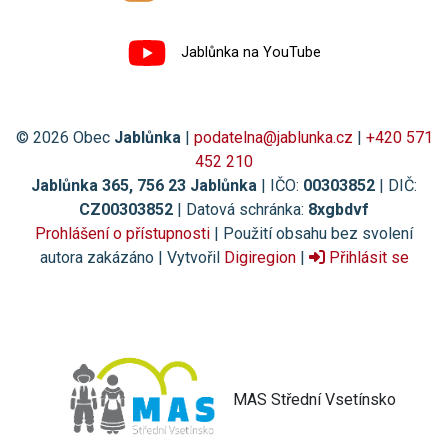
Jablůnka na YouTube
© 2026 Obec
Jablůnka
|
podatelna@jablunka.cz
|
+420 571
452 210
Jablůnka 365, 756 23 Jablůnka
| IČO:
00303852
| DIČ:
CZ00303852
| Datová schránka:
8xgbdvf
Prohlášení o přístupnosti
| Použití obsahu bez svolení
autora zakázáno | Vytvořil
Digiregion
|
Přihlásit se
MAS Střední Vsetínsko