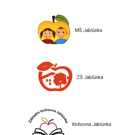
MŠ Jablůnka
ZŠ Jablůnka
Knihovna Jablůnka
Jsem umělá inteligence a