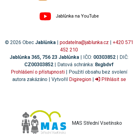
Jablůnka na YouTube
© 2026 Obec
Jablůnka
|
podatelna@jablunka.cz
|
+420 571
452 210
Jablůnka 365, 756 23 Jablůnka
| IČO:
00303852
| DIČ:
CZ00303852
| Datová schránka:
8xgbdvf
Prohlášení o přístupnosti
| Použití obsahu bez svolení
autora zakázáno | Vytvořil
Digiregion
|
Přihlásit se
MAS Střední Vsetínsko