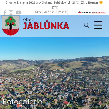
Dnes je
8. srpna 2026
a svátek má
Soběslav
20°C | Zítra
Roman
27°C
INFO: +420 571 452 210 |
Jablůnka
podatelna@jablunka.cz
Fotogalerie