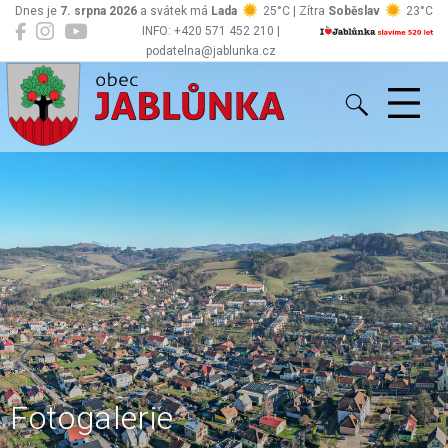
Dnes je
7. srpna 2026
a svátek má
Lada
25°C | Zítra
Soběslav
23°C
INFO: +420 571 452 210 |
podatelna@jablunka.cz
Jablůnka
Fotogalerie