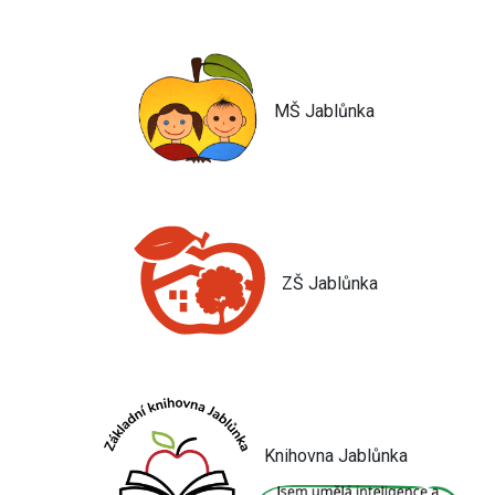
MŠ Jablůnka
ZŠ Jablůnka
Knihovna Jablůnka
Jsem umělá inteligence a