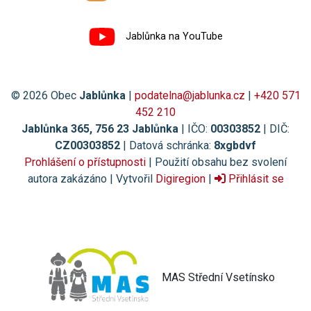
Jablůnka na YouTube
© 2026 Obec
Jablůnka
|
podatelna@jablunka.cz
|
+420 571
452 210
Jablůnka 365, 756 23 Jablůnka
| IČO:
00303852
| DIČ:
CZ00303852
| Datová schránka:
8xgbdvf
Prohlášení o přístupnosti
| Použití obsahu bez svolení
autora zakázáno | Vytvořil
Digiregion
|
Přihlásit se
MAS Střední Vsetínsko