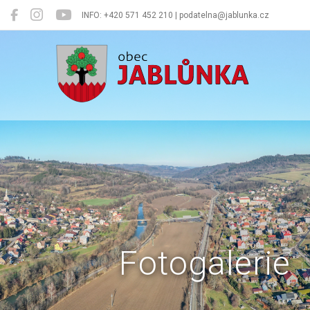
INFO: +420 571 452 210 | podatelna@jablunka.cz
Jablůnka
Fotogalerie