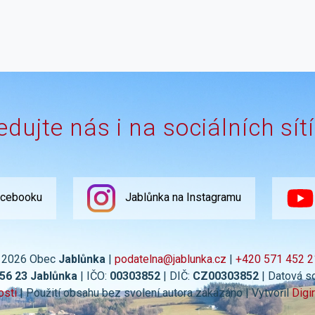
edujte nás i na sociálních sít
acebooku
Jablůnka na Instagramu
 2026 Obec
Jablůnka
|
podatelna@jablunka.cz
|
+420 571 452 2
756 23 Jablůnka
| IČO:
00303852
| DIČ:
CZ00303852
| Datová s
osti
| Použití obsahu bez svolení autora zakázáno | Vytvořil
Digi