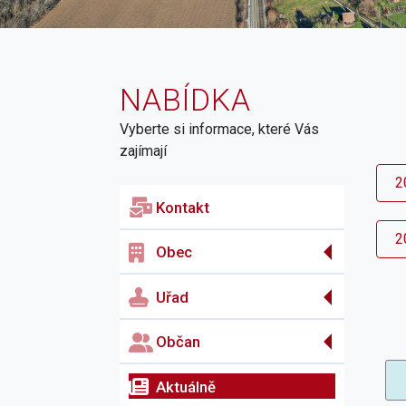
NABÍDKA
Vyberte si informace, které Vás
zajímají
2
Kontakt
2
Obec
Uřad
Občan
Aktuálně