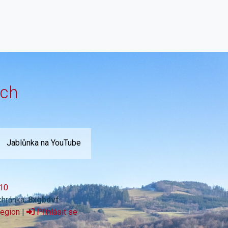
ích
Jablůnka na YouTube
10
chránka:
8xgbdvf
region
|
Přihlásit se