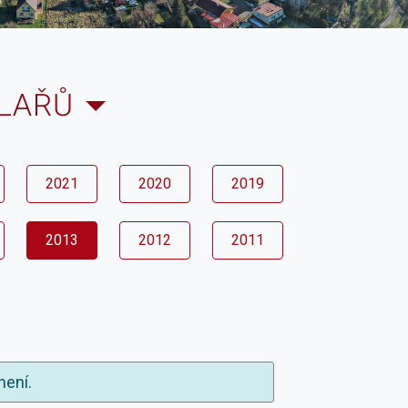
ELAŘŮ
2021
2020
2019
2013
2012
2011
není.