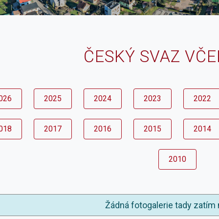
ČESKÝ SVAZ VČ
026
2025
2024
2023
2022
018
2017
2016
2015
2014
2010
Žádná fotogalerie tady zatím 