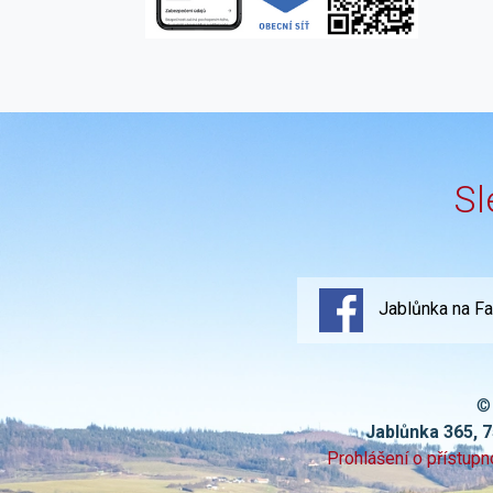
Sl
Jablůnka na F
©
Jablůnka 365, 
Prohlášení o přístupn