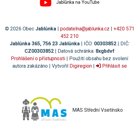
Jablůnka na YouTube
© 2026 Obec
Jablůnka
|
podatelna@jablunka.cz
|
+420 571
452 210
Jablůnka 365, 756 23 Jablůnka
| IČO:
00303852
| DIČ:
CZ00303852
| Datová schránka:
8xgbdvf
Prohlášení o přístupnosti
| Použití obsahu bez svolení
autora zakázáno | Vytvořil
Digiregion
|
Přihlásit se
MAS Střední Vsetínsko