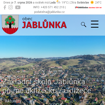
Dnes je
7. srpna 2026
a svátek má
Lada
19°C | Zítra
Soběslav
24°C
INFO: +420 571 452 210 |
podatelna@jablunka.cz
Jablůnka
Základní škola Jablůnka
přijme uklízečku / uklízeče
Aktuality