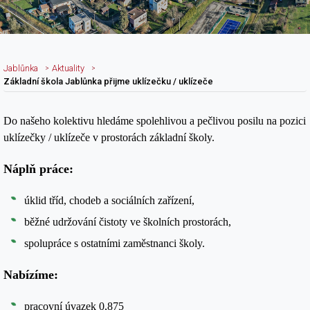
Jablůnka
Aktuality
Základní škola Jablůnka přijme uklízečku / uklízeče
Do našeho kolektivu hledáme spolehlivou a pečlivou posilu na pozici
Nadpis článku
uklízečky / uklízeče v prostorách základní školy.
Náplň práce:
úklid tříd, chodeb a sociálních zařízení,
běžné udržování čistoty ve školních prostorách,
spolupráce s ostatními zaměstnanci školy.
Nabízíme:
pracovní úvazek 0,875