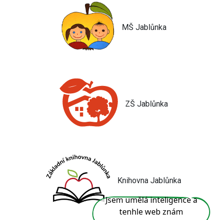
MŠ Jablůnka
ZŠ Jablůnka
Knihovna Jablůnka
Jsem umělá inteligence a
tenhle web znám