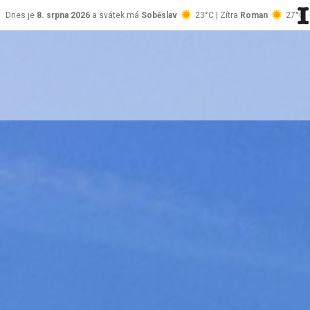
Dnes je
8. srpna 2026
a svátek má
Soběslav
23°C | Zítra
Roman
27°C
stránky Jablůnka