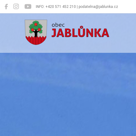
INFO: +420 571 452 210 | podatelna@jablunka.cz
Jablůnka
Oficiální 