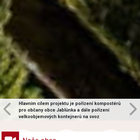
Hlavním cílem projektu je pořízení kompostérů
pro občany obce Jablůnka a dále pořízení
velkoobjemových kontejnerů na svoz
vybraných druhů odpadů v obci.