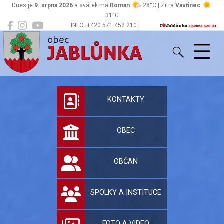
Dnes je
9. srpna 2026
a svátek má
Roman
28°C | Zítra
Vavřinec
31°C
INFO: +420 571 452 210 |
Jablůnka
podatelna@jablunka.cz
Oficiální stránky 
KONTAKTY
OBEC
OBČAN
SPOLKY A INSTITUCE
FOTO A VIDEO