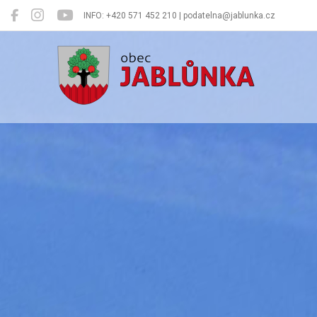
INFO: +420 571 452 210 | podatelna@jablunka.cz
Jablůnka
Oficiální 