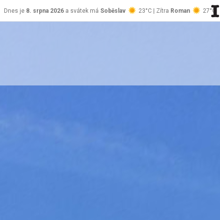
Dnes je
8. srpna 2026
a svátek má
Soběslav
23°C | Zítra
Roman
27°C
stránky Jablůnka