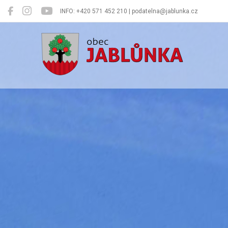
INFO: +420 571 452 210 | podatelna@jablunka.cz
Jablůnka
Oficiální 