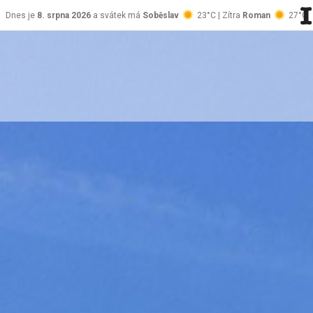
Dnes je
8. srpna 2026
a svátek má
Soběslav
23°C | Zítra
Roman
27°C
stránky Jablůnka