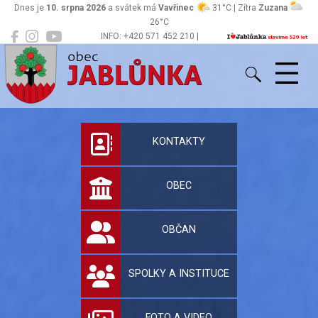
Dnes je
10. srpna 2026
a svátek má
Vavřinec
31°C | Zítra
Zuzana
26°C
INFO: +420 571 452 210 |
Jablůnka
podatelna@jablunka.cz
Oficiální stránky 
KONTAKTY
OBEC
OBČAN
SPOLKY A INSTITUCE
FOTO A VIDEO