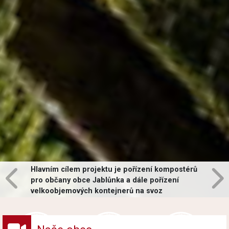
Hlavním cílem projektu je pořízení kompostérů
pro občany obce Jablůnka a dále pořízení
velkoobjemových kontejnerů na svoz
vybraných druhů odpadů v obci.