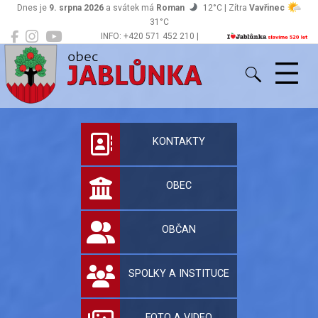
Dnes je
9. srpna 2026
a svátek má
Roman
12°C | Zítra
Vavřinec
31°C
INFO: +420 571 452 210 |
Jablůnka
podatelna@jablunka.cz
Oficiální stránky 
KONTAKTY
OBEC
OBČAN
SPOLKY A INSTITUCE
FOTO A VIDEO